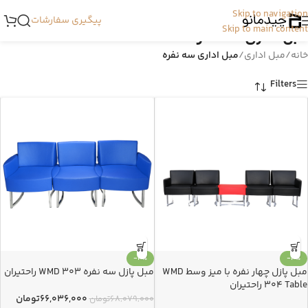
Skip to navigation
پیگیری سفارشات
Skip to main content
مبل اداری سه نفره
خانه
/
مبل اداری
/
مبل اداری سه نفره
Filters
-3%
-3%
مبل پازل چهار نفره با میز وسط WMD
مبل پازل سه نفره WMD 303 راحتیران
304 Table راحتیران
۶۶,۰۳۶,۰۰۰
تومان
۶۸,۰۷۹,۰۰۰
تومان