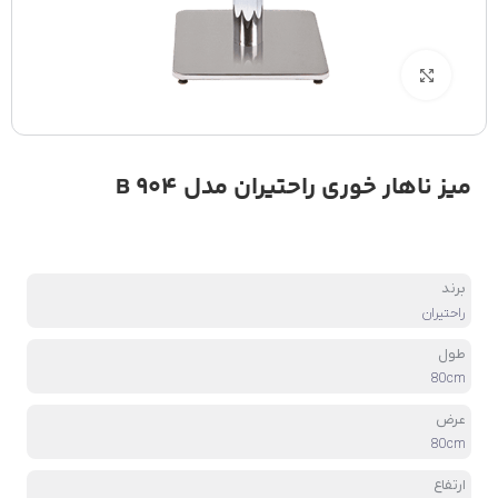
بزرگنمایی تصویر
میز ناهار خوری راحتیران مدل B 904
برند
راحتیران
طول
80cm
عرض
80cm
ارتفاع