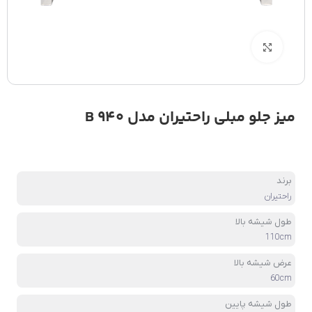
بزرگنمایی تصویر
میز جلو مبلی راحتیران مدل B 940
برند
راحتیران
طول شیشه بالا
110cm
عرض شیشه بالا
60cm
طول شیشه پایین