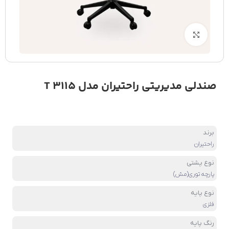
بزرگنمایی تصویر
صندلی مدیریتی راحتیران مدل T 3115
برند
راحتیران
نوع پشتی
پارچه توری(مش)
نوع پایه
فلزی
رنگ پایه