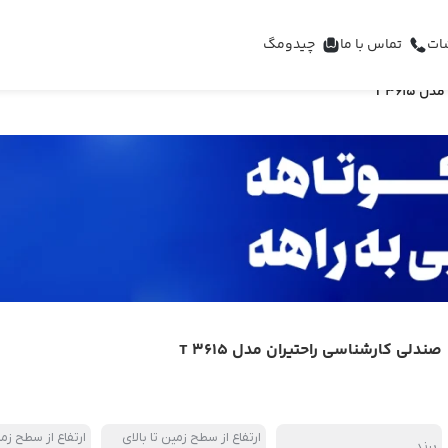
ات
تماس با ما
چیدومگ
T 361
صندلی کارشناسی راحتیران مدل T 3615
ارتفاع از سطح زمین تا بالای
ارتفاع از سطح زمی
برند