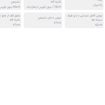
تکیه گاه
نشیمن
راحتیران
118cm بدون کورس ارتفاع جک
46cm بدون کورس ارتفاع جک
عرض کامل صندلی با دو طرف
عمق کف از جلو ن
عرض داخل نشیمن
دسته ها
تکیه گاه
47cm
47cm
62cm