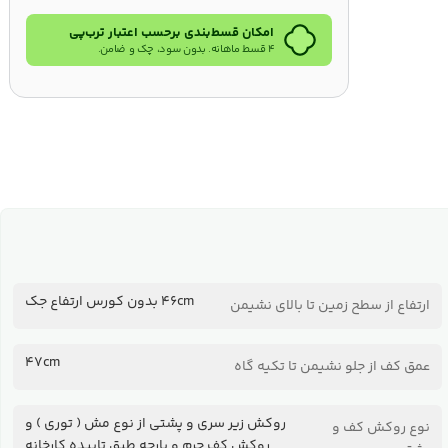
امکان قسط‌بندی برحسب اعتبار ترب‌پی
۴ قسط ماهانه. بدون سود، چک و ضامن.
46cm بدون کورس ارتفاع جک
ارتفاع از سطح زمین تا بالای نشیمن
47cm
عمق کف از جلو نشیمن تا تکیه گاه
روکش زیر سری و پشتی از نوع مش ( توری ) و
نوع روکش کف و
روکش کف چرم و پارچه طبق تاییده کارخانه