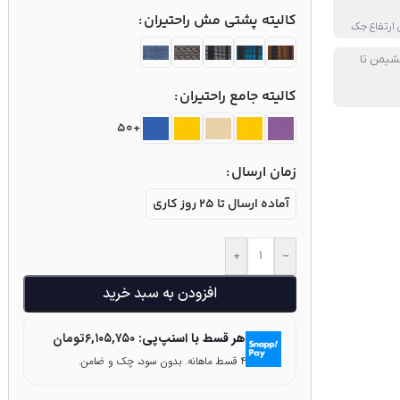
کالیته پشتی مش راحتیران
شیمن تا
کالیته جامع راحتیران
+50
زمان ارسال
آماده ارسال تا 25 روز کاری
+
-
افزودن به سبد خرید
هر قسط با اسنپ‌پی:
۶,۱۰۵,۷۵۰
تومان
۴ قسط ماهانه. بدون سود، چک و ضامن.